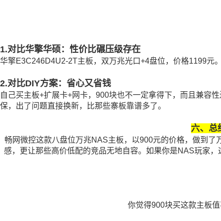
1.对比华擎华硕：性价比碾压级存在
华擎E3C246D4U2-2T主板，双万兆光口+4盘位，价格11
2.对比DIY方案：省心又省钱
自己买主板+扩展卡+网卡，900块也不一定拿得下，而且兼
保，出了问题直接换新，比那些寨板靠谱多了。
六、总
畅网微控这款八盘位万兆NAS主板，以900元的价格，做到
感，更让那些高价低配的竞品无地自容。如果你是NAS玩家
你觉得900块买这款主板