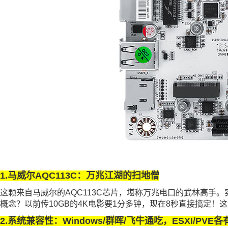
1.马威尔AQC113C：万兆江湖的扫地僧
这颗来自马威尔的AQC113C芯片，堪称万兆电口的武林高手。实测
概念？以前传10GB的4K电影要1分多钟，现在8秒直接搞定
2.系统兼容性：Windows/群晖/飞牛通吃，ESXI/PVE