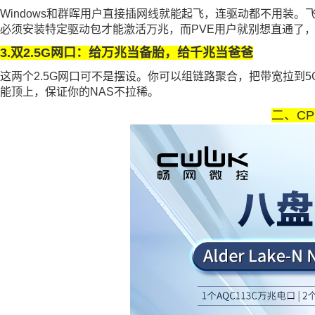
Windows和群晖用户直接插网线就能起飞，连驱动都不用装。飞
必须安装特定驱动包才能激活万兆，而PVE用户就别想直通了
3.双2.5G网口：给万兆当备胎，给千兆当爸爸
这两个2.5G网口可不是摆设。你可以组链路聚合，把带宽拉到
能顶上，保证你的NAS不拉稀。
二、C