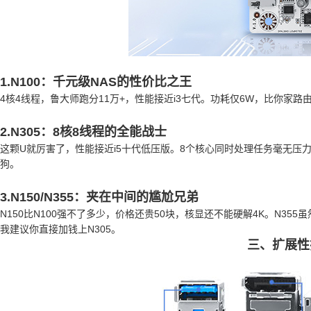
1.N100：千元级NAS的性价比之王
4核4线程，鲁大师跑分11万+，性能接近i3七代。功耗仅6W，比你家
2.N305：8核8线程的全能战士
这颗U就厉害了，性能接近i5十代低压版。8个核心同时处理任务毫无压力
狗。
3.N150/N355：夹在中间的尴尬兄弟
N150比N100强不了多少，价格还贵50块，核显还不能硬解4K。N35
我建议你直接加钱上N305。
三、扩展性拉