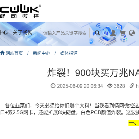
中心
关于畅网
网站首页
/
新闻中心
/
媒体报道
炸裂！900块买万兆
2025-06-09 20:06:34
3628
h
各位韭菜们，今天必须给你们爆个大料！当我看到畅网微控这款
口+双2.5G网卡，还能扩展8块硬盘，白色PCB颜值炸裂。这
一