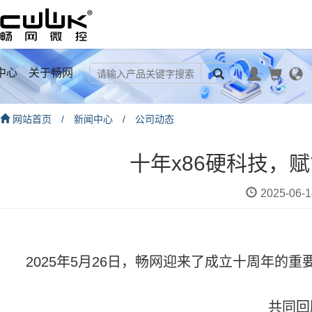
中心
关于畅网
网站首页
/
新闻中心
/
公司动态
十年x86硬科技，
2025-06-1
2025
年
5
月
26
日
，畅网迎来了成立十周年的重
共同回