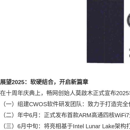
展望
2025
：软硬结合，开启新篇章
在十周年庆典上，畅网
创始人莫啟木
正式宣布
2025
（一）
组建
CWOS
软件
研发
团队：致力于打造完全
（二）
年中
6
月
：
正式
发布首款
ARM
高通四核
WiFi7
（三）
6
月中旬：
将
亮相基于
Intel Lunar Lake
架构