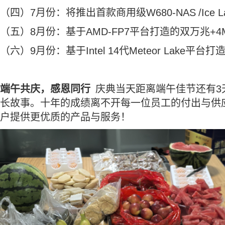
（四）
7
月份：
将
推出首款商用级
W680-NAS
/Ice 
（五）
8
月份：基于
AMD-FP7
平台打造的双万兆
+4
（六）
9
月份：基于
Intel 14
代
Meteor Lake
平台打
端午共庆，感恩同行
庆典当天
距离
端午佳节
还有
3
长故事。
十年的成绩离不开每一位员工的付出
与供
户提供更优质的产品与服务
！