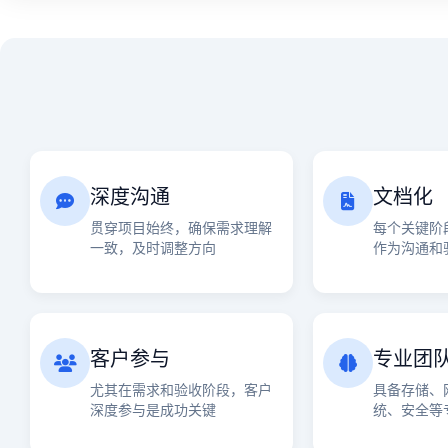
Bug修复与优化
修复缺陷，进行性能调优，迭代测试-修复-优化
核心模块开发
维护与支持服务
开发存储管理、文件系统服务、网络协议栈和权
Bug修复、安全补丁更新、技术支持、远程故障
生产环境部署
制定部署计划，安装配置系统，数据迁移，部署
用户验收准备
深度沟通
文档化
准备UAT环境，部署候选版本，编写用户手册和
功能模块开发
贯穿项目始终，确保需求理解
每个关键阶
一致，及时调整方向
作为沟通和
持续改进与升级
实现快照、复制、去重压缩、云同步、监控告警
收集用户反馈，规划功能增强，提供版本升级服
系统交付与培训
移交系统及文档，进行全面管理员和用户培训
客户参与
专业团
尤其在需求和验收阶段，客户
具备存储、
深度参与是成功关键
统、安全等