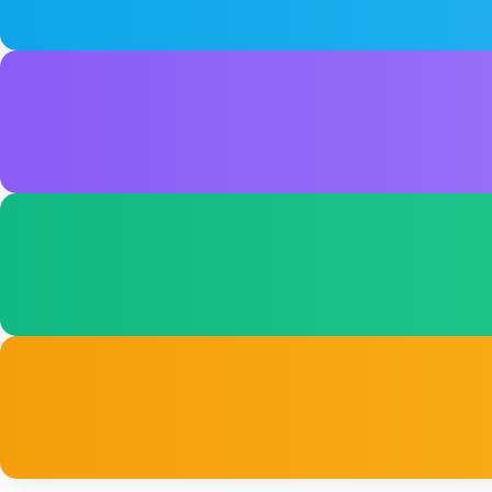
系统详细设计
定义模块划分、接口规范、数据流、存储结构、UI/
集成与系统测试
模块集成测试、功能验证、性能测试、兼容性测
环境搭建与配置
建立开发、测试、预生产环境，配置版本控制和CI
用户验收测试
客户方关键用户根据测试用例进行验证，签署验