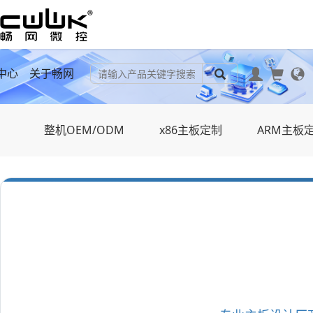
中心
关于畅网
整机OEM/ODM
x86主板定制
ARM主板