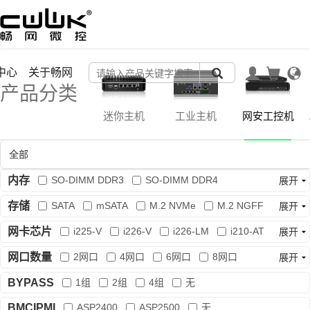
中心
关于畅网
产品分类
迷你主机
工业主机
网安工控机
内存
SO-DIMM DDR3
SO-DIMM DDR4
展开
SO-DIMM DDR5
U-DIMM DDR3
存储
SATA
mSATA
M.2 NVMe
M.2 NGFF
展开
U-DIMM DDR4
U-DIMM DDR5
LPDDR5
EMMC
SFF-8643
SFF-8654
网卡芯片
i225-V
i226-V
i226-LM
i210-AT
展开
REG ECC
i211-AT
82583V
82574L
i219
i350-T4
网口数量
2网口
4网口
6网口
8网口
展开
82599ES
X710-BM2
AQC113
AQC113C
10网口
12网口
14网口
16网口
18网口
BYPASS
1组
2组
4组
无
X550-T2
20网口
单口
3网口
5网口
BMCIPMI
ASP2400
ASP2500
无