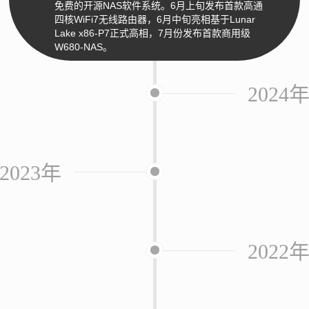
免费的开源NAS软件系统。6月上旬发布首款高通
四核WiFi7无线路由器，6月中旬亮相基于Lunar
Lake x86-P7正式高相，7月份发布首款商用级
W680-NAS。
2024
2023年
2022